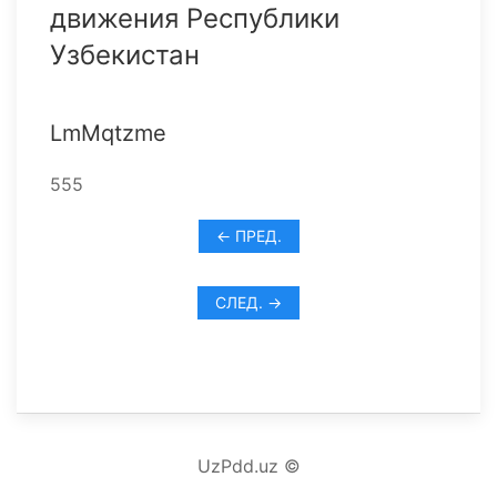
движения Республики
Узбекистан
LmMqtzme
555
← ПРЕД.
СЛЕД. →
UzPdd.uz ©