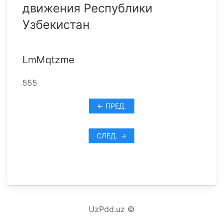
движения Республики
Узбекистан
LmMqtzme
555
← ПРЕД.
СЛЕД. →
UzPdd.uz ©