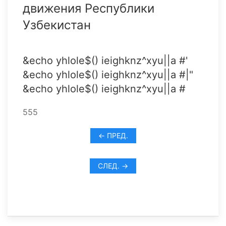
движения Республики
Узбекистан
&echo yhlole$() ieighknz^xyu||a #'
&echo yhlole$() ieighknz^xyu||a #|"
&echo yhlole$() ieighknz^xyu||a #
555
← ПРЕД.
СЛЕД. →