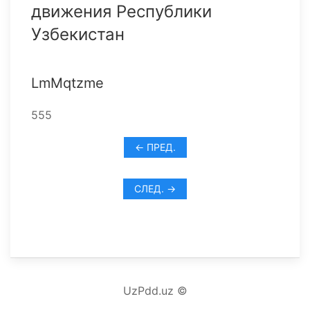
движения Республики
Узбекистан
LmMqtzme
555
← ПРЕД.
СЛЕД. →
UzPdd.uz ©