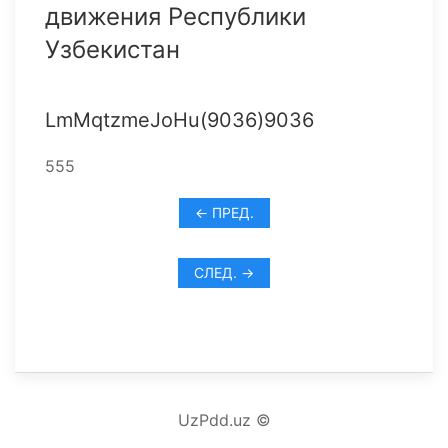
движения Республики
Узбекистан
LmMqtzmeJoHu(9036)9036
555
← ПРЕД.
СЛЕД. →
UzPdd.uz ©