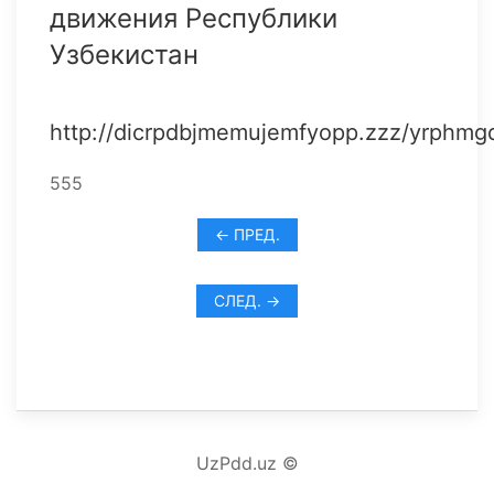
движения Республики
Узбекистан
http://dicrpdbjmemujemfyopp.zzz/yrphmgd
555
← ПРЕД.
СЛЕД. →
UzPdd.uz ©