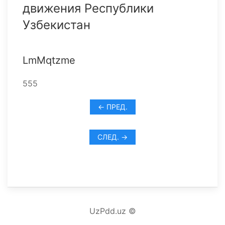
движения Республики
Узбекистан
LmMqtzme
555
← ПРЕД.
СЛЕД. →
UzPdd.uz ©