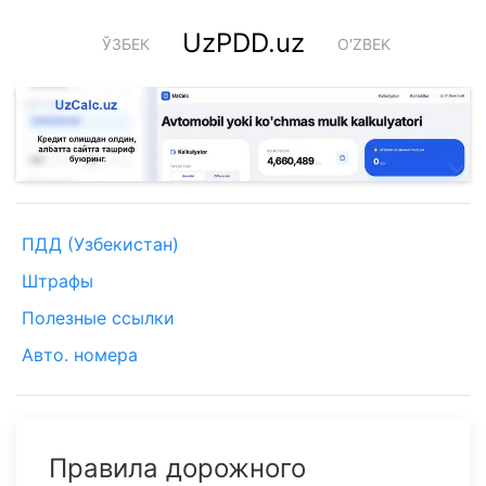
UzPDD.uz
ЎЗБЕК
O'ZBEK
ПДД (Узбекистан)
Штрафы
Полезные ссылки
Авто. номера
Правила дорожного