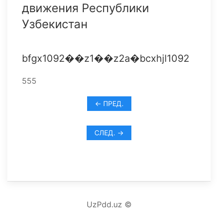
движения Республики
Узбекистан
bfgx1092��z1��z2a�bcxhjl1092
555
← ПРЕД.
СЛЕД. →
UzPdd.uz ©