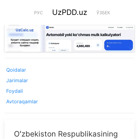
UzPDD.uz
РУС
ЎЗБЕК
Qoidalar
Jarimalar
Foydali
Avtoraqamlar
Oʻzbekiston Respublikasining