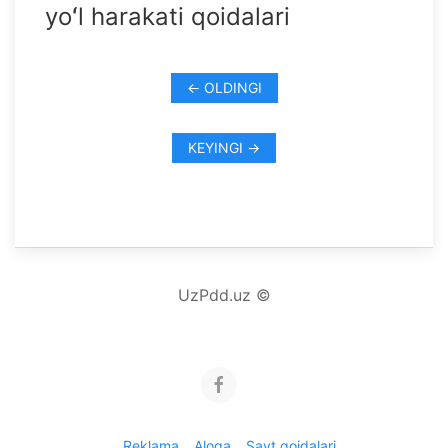
yoʻl harakati qoidalari
← OLDINGI
KEYINGI →
UzPdd.uz ©
Reklama
Aloqa
Sayt qoidalari