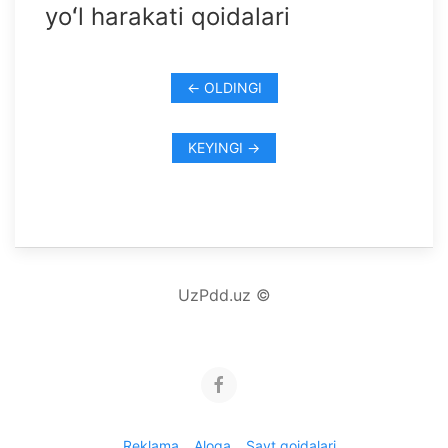
yoʻl harakati qoidalari
← OLDINGI
KEYINGI →
UzPdd.uz ©
Reklama
Aloqa
Sayt qoidalari