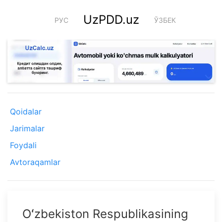
UzPDD.uz
РУС
ЎЗБЕК
Qoidalar
Jarimalar
Foydali
Avtoraqamlar
Oʻzbekiston Respublikasining