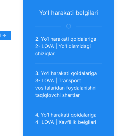
Yoʻl harakati belgilari
I →
2. Yo‘l harakati qoidalariga
2-ILOVA | Yo'l qismidagi
chiziqlar
3. Yoʻl harakati qoidalariga
3-ILOVA | Transport
vositalaridan foydalanishni
taqiqlovchi shartlar
4. Yoʻl harakati qoidalariga
4-ILOVA | Xavflilik belgilari