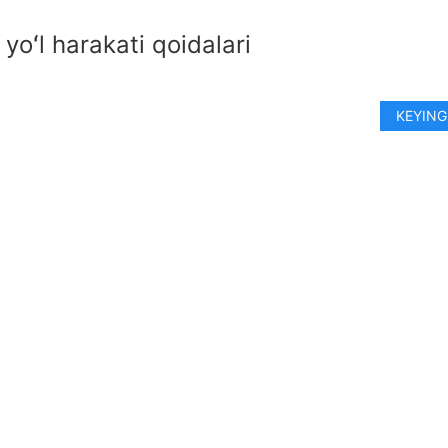
yoʻl harakati qoidalari
KEYING