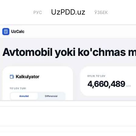
UzPDD.uz
РУС
ЎЗБЕК